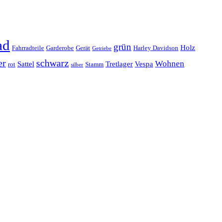
ad
grün
Holz
Fahrradteile
Garderobe
Gerät
Harley Davidson
Getriebe
er
schwarz
Wohnen
Sattel
Tretlager
Vespa
rot
Stamm
silber