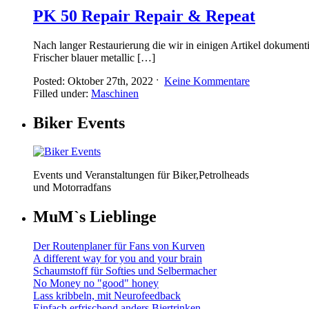
PK 50 Repair Repair & Repeat
Nach langer Restaurierung die wir in einigen Artikel dokumenti
Frischer blauer metallic […]
Posted: Oktober 27th, 2022 ˑ
Keine Kommentare
Filled under:
Maschinen
Biker Events
Events und Veranstaltungen für Biker,Petrolheads
und Motorradfans
MuM`s Lieblinge
Der Routenplaner für Fans von Kurven
A different way for you and your brain
Schaumstoff für Softies und Selbermacher
No Money no "good" honey
Lass kribbeln, mit Neurofeedback
Einfach erfrischend anders Biertrinken