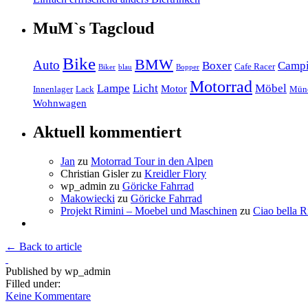
MuM`s Tagcloud
Bike
BMW
Auto
Boxer
Camp
Cafe Racer
Biker
blau
Bopper
Motorrad
Lampe
Licht
Möbel
Motor
Innenlager
Lack
Mün
Wohnwagen
Aktuell kommentiert
Jan
zu
Motorrad Tour in den Alpen
Christian Gisler
zu
Kreidler Flory
wp_admin
zu
Göricke Fahrrad
Makowiecki
zu
Göricke Fahrrad
Projekt Rimini – Moebel und Maschinen
zu
Ciao bella R
← Back to article
Published by
wp_admin
Filled under:
Keine Kommentare