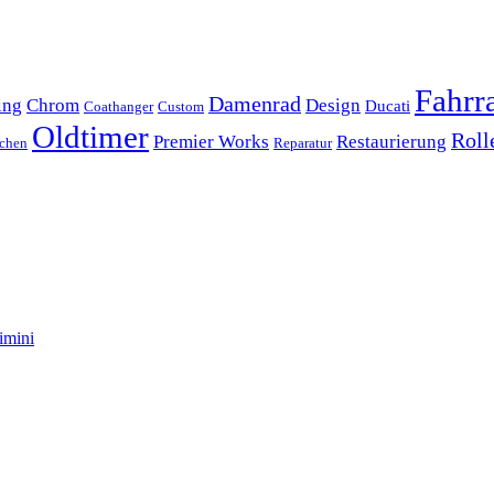
Fahrr
Damenrad
ing
Chrom
Design
Ducati
Coathanger
Custom
Oldtimer
Roll
Premier Works
Restaurierung
chen
Reparatur
imini