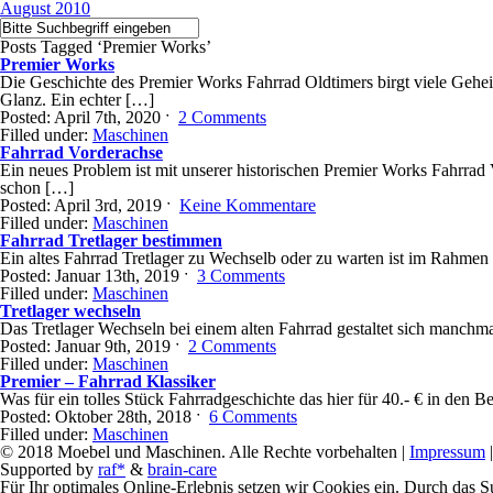
August 2010
Posts Tagged ‘Premier Works’
Premier Works
Die Geschichte des Premier Works Fahrrad Oldtimers birgt viele Gehe
Glanz. Ein echter […]
Posted: April 7th, 2020 ˑ
2 Comments
Filled under:
Maschinen
Fahrrad Vorderachse
Ein neues Problem ist mit unserer historischen Premier Works Fahrrad
schon […]
Posted: April 3rd, 2019 ˑ
Keine Kommentare
Filled under:
Maschinen
Fahrrad Tretlager bestimmen
Ein altes Fahrrad Tretlager zu Wechselb oder zu warten ist im Rahmen
Posted: Januar 13th, 2019 ˑ
3 Comments
Filled under:
Maschinen
Tretlager wechseln
Das Tretlager Wechseln bei einem alten Fahrrad gestaltet sich manchm
Posted: Januar 9th, 2019 ˑ
2 Comments
Filled under:
Maschinen
Premier – Fahrrad Klassiker
Was für ein tolles Stück Fahrradgeschichte das hier für 40.- € in de
Posted: Oktober 28th, 2018 ˑ
6 Comments
Filled under:
Maschinen
© 2018 Moebel und Maschinen. Alle Rechte vorbehalten |
Impressum
Supported by
raf*
&
brain-care
Für Ihr optimales Online-Erlebnis setzen wir Cookies ein. Durch das Su