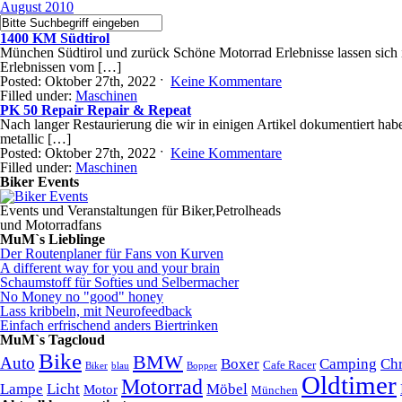
August 2010
1400 KM Südtirol
München Südtirol und zurück Schöne Motorrad Erlebnisse lassen sich i
Erlebnissen vom […]
Posted: Oktober 27th, 2022 ˑ
Keine Kommentare
Filled under:
Maschinen
PK 50 Repair Repair & Repeat
Nach langer Restaurierung die wir in einigen Artikel dokumentiert hab
metallic […]
Posted: Oktober 27th, 2022 ˑ
Keine Kommentare
Filled under:
Maschinen
Biker Events
Events und Veranstaltungen für Biker,Petrolheads
und Motorradfans
MuM`s Lieblinge
Der Routenplaner für Fans von Kurven
A different way for you and your brain
Schaumstoff für Softies und Selbermacher
No Money no "good" honey
Lass kribbeln, mit Neurofeedback
Einfach erfrischend anders Biertrinken
MuM`s Tagcloud
Bike
BMW
Auto
Boxer
Camping
Ch
Cafe Racer
Biker
blau
Bopper
Oldtimer
Motorrad
Lampe
Licht
Möbel
Motor
München