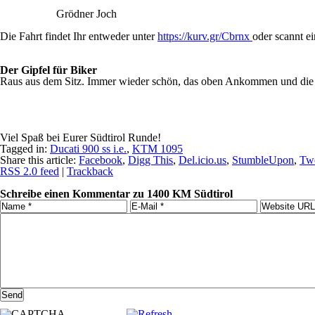
Grödner Joch
Die Fahrt findet Ihr entweder unter
https://kurv.gr/Cbrnx
oder scannt e
Der Gipfel für Biker
Raus aus dem Sitz. Immer wieder schön, das oben Ankommen und die k
Viel Spaß bei Eurer Südtirol Runde!
Tagged in:
Ducati 900 ss i.e.
,
KTM 1095
Share this article:
Facebook
,
Digg This
,
Del.icio.us
,
StumbleUpon
,
Twe
RSS 2.0 feed
|
Trackback
Schreibe einen Kommentar zu 1400 KM Südtirol