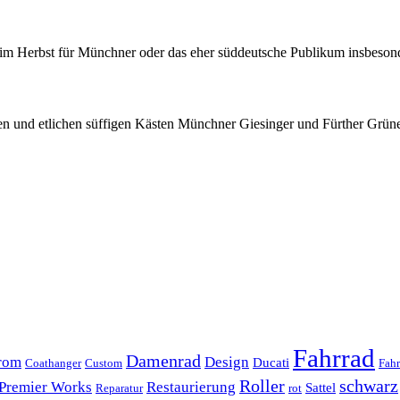
m Herbst für Münchner oder das eher süddeutsche Publikum insbesonder
en und etlichen süffigen Kästen Münchner Giesinger und Fürther Grünerl
Fahrrad
Damenrad
rom
Design
Ducati
Coathanger
Custom
Fahr
Roller
schwarz
Premier Works
Restaurierung
Sattel
Reparatur
rot