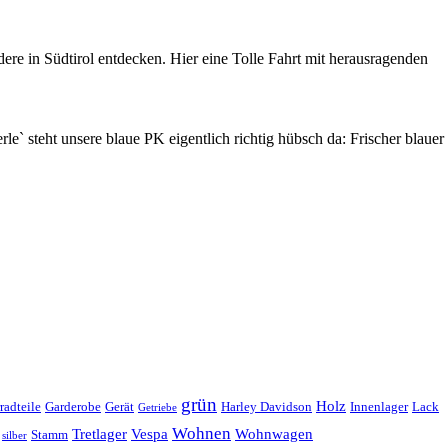
e in Südtirol entdecken. Hier eine Tolle Fahrt mit herausragenden
e` steht unsere blaue PK eigentlich richtig hübsch da: Frischer blauer
grün
Holz
radteile
Garderobe
Gerät
Harley Davidson
Innenlager
Lack
Getriebe
Wohnen
Tretlager
Vespa
Wohnwagen
Stamm
silber