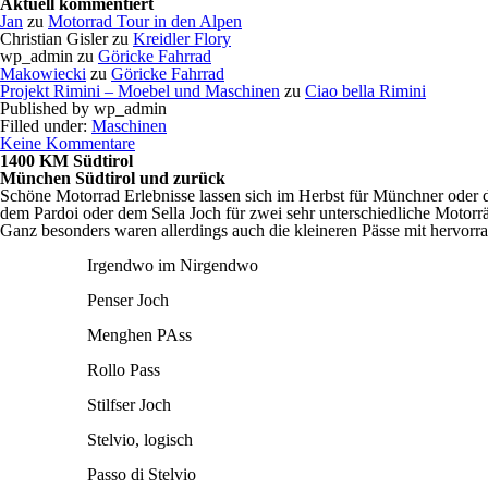
Aktuell kommentiert
Jan
zu
Motorrad Tour in den Alpen
Christian Gisler
zu
Kreidler Flory
wp_admin
zu
Göricke Fahrrad
Makowiecki
zu
Göricke Fahrrad
Projekt Rimini – Moebel und Maschinen
zu
Ciao bella Rimini
Published by
wp_admin
Filled under:
Maschinen
Keine Kommentare
1400 KM Südtirol
München Südtirol und zurück
Schöne Motorrad Erlebnisse lassen sich im Herbst für Münchner oder d
dem Pardoi oder dem Sella Joch für zwei sehr unterschiedliche Motorr
Ganz besonders waren allerdings auch die kleineren Pässe mit hervor
Irgendwo im Nirgendwo
Penser Joch
Menghen PAss
Rollo Pass
Stilfser Joch
Stelvio, logisch
Passo di Stelvio