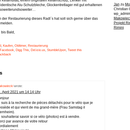
Kettenblatt, einem originalen Kettenschutz, Lenker mit
Jan
zu
Mot
identische Alu-Schutzbleche, Glockentretlager mit gut erhaltenen
Christian 
dsoweiterundsoweiter…
wp_admi
Makowiec
 der Restaurierung dieses Radl`s hat soll sich gerne über das
Projekt R
 melden.
Rimini
 bis Bald,
d
,
Kaufen
,
Oldtimer
,
Restaurierung
Facebook
,
Digg This
,
Del.icio.us
,
StumbleUpon
,
Tweet this
ackback
s
kowiecki
wrote:
. April 2021 um 14:14 Uhr
njour
 suis à la recherche de pièces détachés pour le vélo que je
ssède et qui vient de ma grand-mère (Frau Samstag il
ernheim).
 souhaiterai savoir si ce vélo (photos) est à vendre.
rci par avance de votre retour
rdialement