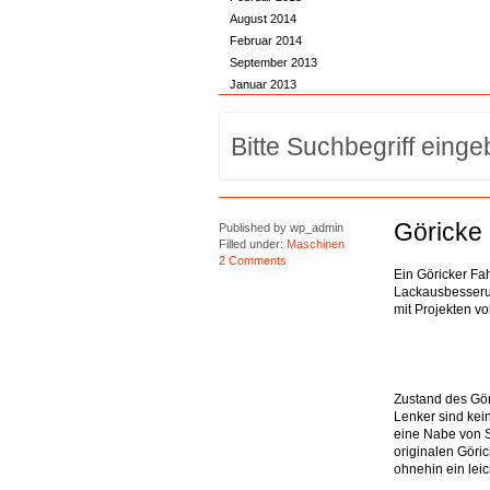
August 2014
Februar 2014
September 2013
Januar 2013
Göricke
Published by
wp_admin
Filled under:
Maschinen
2 Comments
Ein Göricker Fah
Lackausbesserun
mit Projekten vo
Zustand des Göri
Lenker sind kein
eine Nabe von S
originalen Göri
ohnehin ein leic