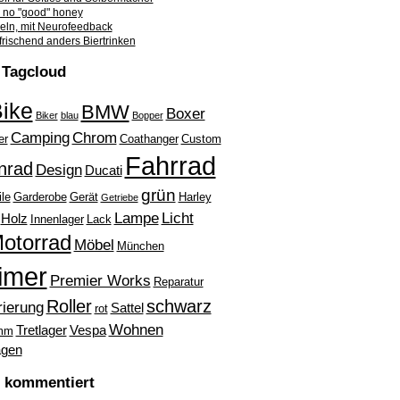
no "good" honey
beln, mit Neurofeedback
frischend anders Biertrinken
Tagcloud
ike
BMW
Boxer
Biker
blau
Bopper
Camping
Chrom
er
Coathanger
Custom
Fahrrad
nrad
Design
Ducati
grün
ile
Garderobe
Gerät
Harley
Getriebe
Lampe
Licht
Holz
Innenlager
Lack
otorrad
Möbel
München
imer
Premier Works
Reparatur
Roller
schwarz
rierung
Sattel
rot
Wohnen
Tretlager
Vespa
mm
gen
l kommentiert