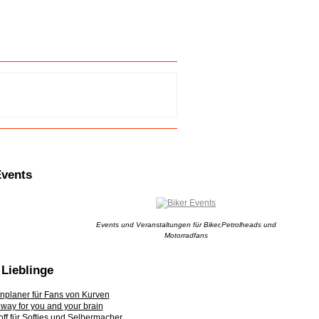
Events
Events und Veranstaltungen für Biker,Petrolheads und
Motorradfans
Lieblinge
nplaner für Fans von Kurven
t way for you and your brain
ff für Softies und Selbermacher