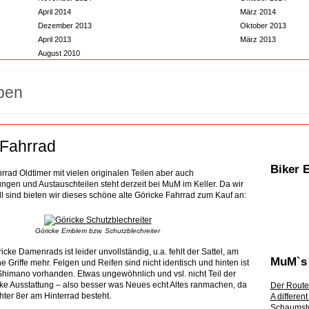
April 2014
März 2014
Dezember 2013
Oktober 2013
April 2013
März 2013
August 2010
 Fahrrad
Biker 
rrad Oldtimer mit vielen originalen Teilen aber auch
gen und Austauschteilen steht derzeit bei MuM im Keller. Da wir
ll sind bieten wir dieses schöne alte Göricke Fahrrad zum Kauf an:
Göricke Emblem bzw. Schutzblechreiter
cke Damenrads ist leider unvollständig, u.a. fehlt der Sattel, am
MuM`s 
e Griffe mehr. Felgen und Reifen sind nicht identisch und hinten ist
himano vorhanden. Etwas ungewöhnlich und vsl. nicht Teil der
cke Ausstattung – also besser was Neues echt Altes ranmachen, da
Der Route
hter 8er am Hinterrad besteht.
A differen
Schaumsto