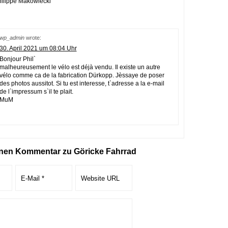
ilippe Makowiecki
wp_admin
wrote:
30. April 2021 um 08:04 Uhr
Bonjour Phil`
malheureusement le vélo est déjà vendu. Il existe un autre
vélo comme ca de la fabrication Dürkopp. Jèssaye de poser
des photos aussitot. Si tu est interesse, t`adresse a la e-mail
de l`impressum s`il te plait.
MuM
inen Kommentar zu Göricke Fahrrad