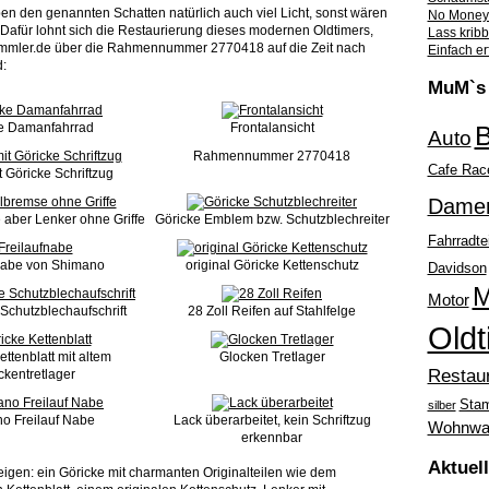
ben den genannten Schatten natürlich auch viel Licht, sonst wären
No Money 
r! Dafür lohnt sich die Restaurierung dieses modernen Oldtimers,
Lass krib
sammler.de über die Rahmennummer 2770418 auf die Zeit nach
Einfach er
d:
MuM`s 
e Damanfahrrad
Frontalansicht
B
Auto
Rahmennummer 2770418
Cafe Rac
 Göricke Schriftzug
Dame
aber Lenker ohne Griffe
Göricke Emblem bzw. Schutzblechreiter
Fahrradte
nabe von Shimano
original Göricke Kettenschutz
Davidson
M
Motor
Schutzblechaufschrift
28 Zoll Reifen auf Stahlfelge
Oldt
ttenblatt mit altem
Glocken Tretlager
Restau
ckentretlager
Sta
silber
o Freilauf Nabe
Lack überarbeitet, kein Schriftzug
Wohnwa
erkennbar
Aktuel
eigen: ein Göricke mit charmanten Originalteilen wie dem