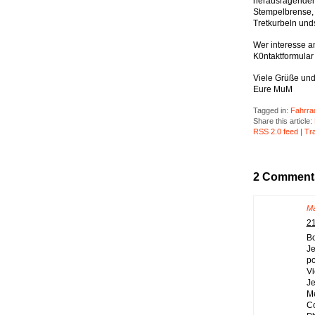
herausragenden 
Stempelbrense, 
Tretkurbeln un
Wer interesse an
K0ntaktformular
Viele Grüße und
Eure MuM
Tagged in:
Fahrra
Share this article:
RSS 2.0 feed
|
Tr
2 Comment
Ma
21
Bo
Je
po
Vi
Je
Me
Co