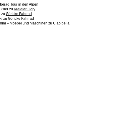
orrad Tour in den Alpen
Gisler
zu
Kreidler Flory
n
zu
Göricke Fahrrad
ki
zu
Göricke Fahrrad
imini – Moebel und Maschinen
zu
Ciao bella