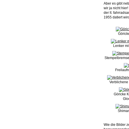
Aber es gibt ne
wir ja nicht hie
der lt. fahrrad
1955 datiert wir
Görick
Lenker mit
Stempelbremse 
Freilauf
Verblichene 
Göricke Ke
Glo
Shiman
Wie die Bilder z