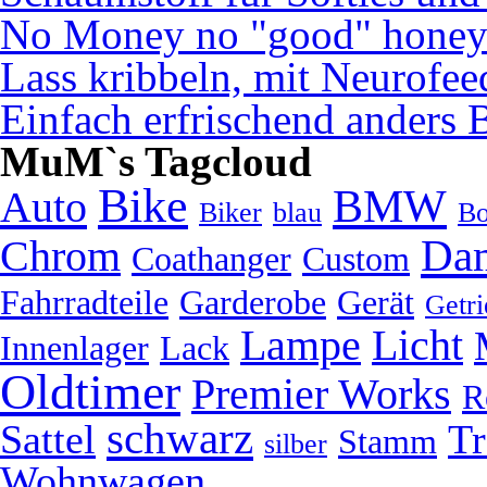
No Money no "good" hone
Lass kribbeln, mit Neurofe
Einfach erfrischend anders 
MuM`s Tagcloud
Bike
BMW
Auto
Biker
blau
Bo
Da
Chrom
Coathanger
Custom
Fahrradteile
Garderobe
Gerät
Getri
Lampe
Licht
Innenlager
Lack
Oldtimer
Premier Works
R
schwarz
Sattel
Tr
Stamm
silber
Wohnwagen