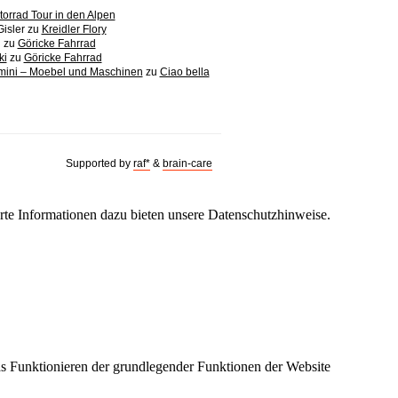
orrad Tour in den Alpen
Gisler
zu
Kreidler Flory
n
zu
Göricke Fahrrad
ki
zu
Göricke Fahrrad
imini – Moebel und Maschinen
zu
Ciao bella
Supported by
raf*
&
brain-care
erte Informationen dazu bieten unsere
Datenschutzhinweise.
as Funktionieren der grundlegender Funktionen der Website