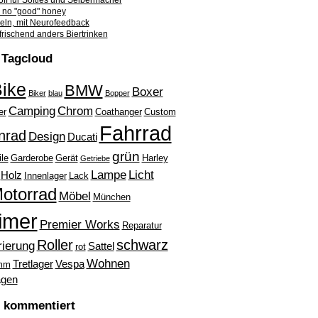
ff für Softies und Selbermacher
no "good" honey
beln, mit Neurofeedback
frischend anders Biertrinken
Tagcloud
ike
BMW
Boxer
Biker
blau
Bopper
Camping
Chrom
er
Coathanger
Custom
Fahrrad
nrad
Design
Ducati
grün
ile
Garderobe
Gerät
Harley
Getriebe
Lampe
Licht
Holz
Innenlager
Lack
otorrad
Möbel
München
imer
Premier Works
Reparatur
Roller
schwarz
rierung
Sattel
rot
Wohnen
Tretlager
Vespa
mm
gen
l kommentiert