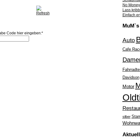
Schaumsto
No Money 
Lass krib
Einfach er
MuM`s 
abe Code hier eingeben:
*
B
Auto
Cafe Rac
Dame
Fahrradte
Davidson
M
Motor
Oldt
Restau
Sta
silber
Wohnwa
Aktuel