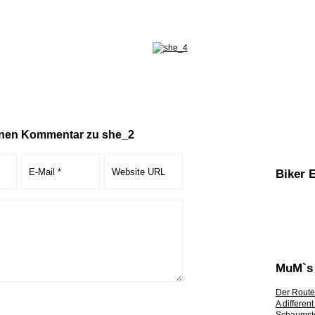
inen Kommentar zu she_2
Biker 
MuM`s 
Der Route
A differen