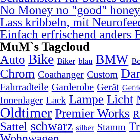
No Money no "good" hone
Lass kribbeln, mit Neurofe
Einfach erfrischend anders 
MuM`s Tagcloud
Bike
BMW
Auto
Biker
blau
Bo
Da
Chrom
Coathanger
Custom
Fahrradteile
Garderobe
Gerät
Getri
Lampe
Licht
Innenlager
Lack
Oldtimer
Premier Works
R
schwarz
Sattel
Tr
Stamm
silber
Wohnwagen