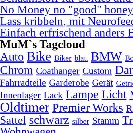
No Money no "good" hone
Lass kribbeln, mit Neurofe
Einfach erfrischend anders 
MuM`s Tagcloud
Bike
BMW
Auto
Biker
blau
Bo
Da
Chrom
Coathanger
Custom
Fahrradteile
Garderobe
Gerät
Getri
Lampe
Licht
Innenlager
Lack
Oldtimer
Premier Works
R
schwarz
Sattel
Tr
Stamm
silber
Wohnwagen