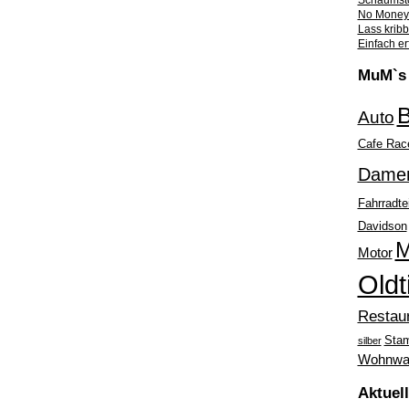
Schaumsto
No Money 
Lass krib
Einfach er
MuM`s 
B
Auto
Cafe Rac
Dame
Fahrradte
Davidson
M
Motor
Oldt
Restau
Sta
silber
Wohnwa
Aktuel