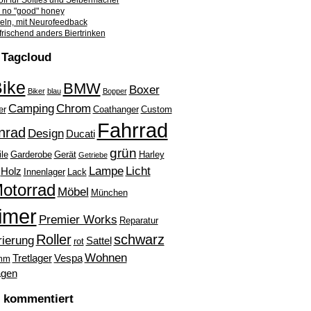
ff für Softies und Selbermacher
no "good" honey
beln, mit Neurofeedback
frischend anders Biertrinken
Tagcloud
ike
BMW
Boxer
Biker
blau
Bopper
Camping
Chrom
er
Coathanger
Custom
Fahrrad
nrad
Design
Ducati
grün
ile
Garderobe
Gerät
Harley
Getriebe
Lampe
Licht
Holz
Innenlager
Lack
otorrad
Möbel
München
imer
Premier Works
Reparatur
Roller
schwarz
rierung
Sattel
rot
Wohnen
Tretlager
Vespa
mm
gen
l kommentiert