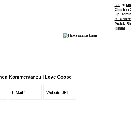
Jan
zu
Mot
Christian 
wp_admi
Makowiec
Projekt R
Rimini
inen Kommentar zu I Love Goose