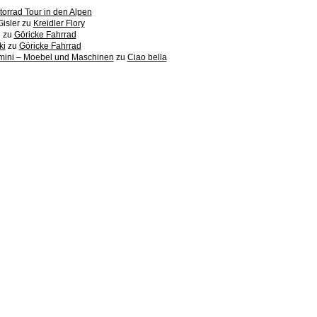
orrad Tour in den Alpen
Gisler
zu
Kreidler Flory
n
zu
Göricke Fahrrad
ki
zu
Göricke Fahrrad
imini – Moebel und Maschinen
zu
Ciao bella