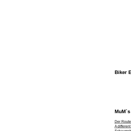
Biker 
MuM`s 
Der Route
A differen