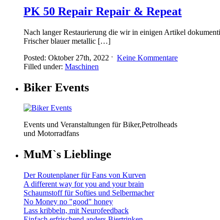
PK 50 Repair Repair & Repeat
Nach langer Restaurierung die wir in einigen Artikel dokumenti
Frischer blauer metallic […]
Posted: Oktober 27th, 2022 ˑ
Keine Kommentare
Filled under:
Maschinen
Biker Events
Events und Veranstaltungen für Biker,Petrolheads
und Motorradfans
MuM`s Lieblinge
Der Routenplaner für Fans von Kurven
A different way for you and your brain
Schaumstoff für Softies und Selbermacher
No Money no "good" honey
Lass kribbeln, mit Neurofeedback
Einfach erfrischend anders Biertrinken