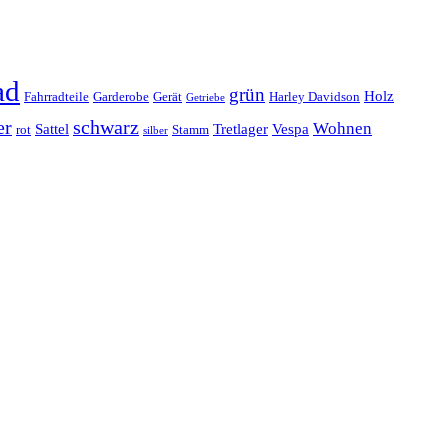
ad
grün
Holz
Fahrradteile
Garderobe
Gerät
Harley Davidson
Getriebe
er
schwarz
Wohnen
Sattel
Tretlager
Vespa
rot
Stamm
silber