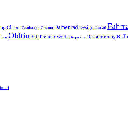
Fahrr
Damenrad
ing
Chrom
Design
Ducati
Coathanger
Custom
Oldtimer
Roll
Premier Works
Restaurierung
chen
Reparatur
imini