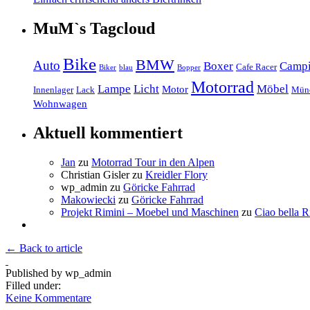
MuM`s Tagcloud
Bike
BMW
Auto
Boxer
Camp
Cafe Racer
Biker
blau
Bopper
Motorrad
Lampe
Licht
Möbel
Motor
Innenlager
Lack
Mün
Wohnwagen
Aktuell kommentiert
Jan
zu
Motorrad Tour in den Alpen
Christian Gisler
zu
Kreidler Flory
wp_admin
zu
Göricke Fahrrad
Makowiecki
zu
Göricke Fahrrad
Projekt Rimini – Moebel und Maschinen
zu
Ciao bella R
← Back to article
Published by
wp_admin
Filled under:
Keine Kommentare