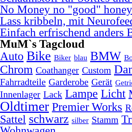
No Money no "good" hone
Lass kribbeln, mit Neurofe
Einfach erfrischend anders 
MuM`s Tagcloud
Bike
BMW
Auto
Biker
blau
Bo
Da
Chrom
Coathanger
Custom
Fahrradteile
Garderobe
Gerät
Getri
Lampe
Licht
Innenlager
Lack
Oldtimer
Premier Works
R
schwarz
Sattel
Tr
Stamm
silber
Wohnwagen