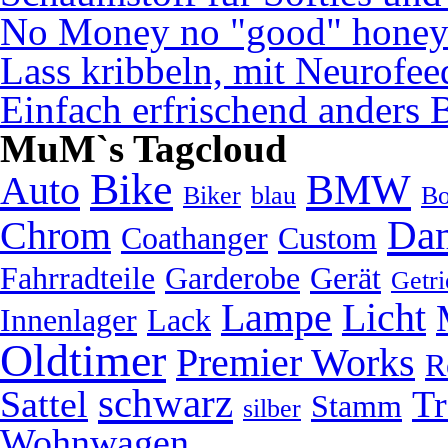
No Money no "good" hone
Lass kribbeln, mit Neurofe
Einfach erfrischend anders 
MuM`s Tagcloud
Bike
BMW
Auto
Biker
blau
Bo
Da
Chrom
Coathanger
Custom
Fahrradteile
Garderobe
Gerät
Getri
Lampe
Licht
Innenlager
Lack
Oldtimer
Premier Works
R
schwarz
Sattel
Tr
Stamm
silber
Wohnwagen