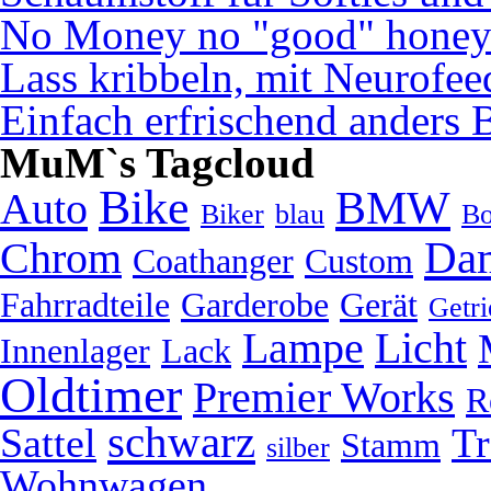
No Money no "good" hone
Lass kribbeln, mit Neurofe
Einfach erfrischend anders 
MuM`s Tagcloud
Bike
BMW
Auto
Biker
blau
Bo
Da
Chrom
Coathanger
Custom
Fahrradteile
Garderobe
Gerät
Getri
Lampe
Licht
Innenlager
Lack
Oldtimer
Premier Works
R
schwarz
Sattel
Tr
Stamm
silber
Wohnwagen