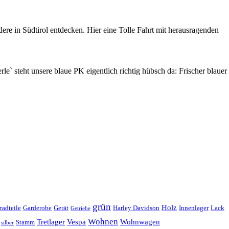
e in Südtirol entdecken. Hier eine Tolle Fahrt mit herausragenden
e` steht unsere blaue PK eigentlich richtig hübsch da: Frischer blauer
grün
Holz
radteile
Garderobe
Gerät
Harley Davidson
Innenlager
Lack
Getriebe
Wohnen
Tretlager
Vespa
Wohnwagen
Stamm
silber