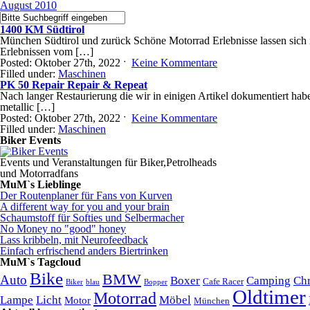
August 2010
1400 KM Südtirol
München Südtirol und zurück Schöne Motorrad Erlebnisse lassen sich i
Erlebnissen vom […]
Posted: Oktober 27th, 2022 ˑ
Keine Kommentare
Filled under:
Maschinen
PK 50 Repair Repair & Repeat
Nach langer Restaurierung die wir in einigen Artikel dokumentiert hab
metallic […]
Posted: Oktober 27th, 2022 ˑ
Keine Kommentare
Filled under:
Maschinen
Biker Events
Events und Veranstaltungen für Biker,Petrolheads
und Motorradfans
MuM`s Lieblinge
Der Routenplaner für Fans von Kurven
A different way for you and your brain
Schaumstoff für Softies und Selbermacher
No Money no "good" honey
Lass kribbeln, mit Neurofeedback
Einfach erfrischend anders Biertrinken
MuM`s Tagcloud
Bike
BMW
Auto
Boxer
Camping
Ch
Cafe Racer
Biker
blau
Bopper
Oldtimer
Motorrad
Lampe
Licht
Möbel
Motor
München