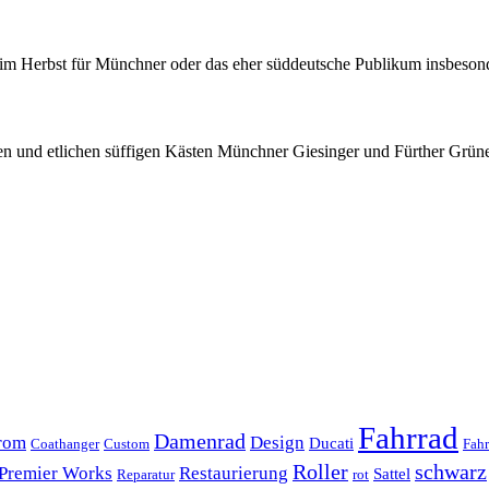
m Herbst für Münchner oder das eher süddeutsche Publikum insbesonder
en und etlichen süffigen Kästen Münchner Giesinger und Fürther Grünerl
Fahrrad
Damenrad
rom
Design
Ducati
Coathanger
Custom
Fahr
Roller
schwarz
Premier Works
Restaurierung
Sattel
Reparatur
rot