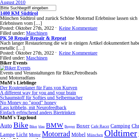
August 2010
1400 KM Südtirol
München Südtirol und zurück Schöne Motorrad Erlebnisse lassen sich i
Erlebnissen vom […]
Posted: Oktober 27th, 2022 ˑ
Keine Kommentare
Filled under:
Maschinen
PK 50 Repair Repair & Repeat
Nach langer Restaurierung die wir in einigen Artikel dokumentiert hab
metallic […]
Posted: Oktober 27th, 2022 ˑ
Keine Kommentare
Filled under:
Maschinen
Biker Events
Events und Veranstaltungen für Biker,Petrolheads
und Motorradfans
MuM`s Lieblinge
Der Routenplaner für Fans von Kurven
A different way for you and your brain
Schaumstoff für Softies und Selbermacher
No Money no "good" honey
Lass kribbeln, mit Neurofeedback
Einfach erfrischend anders Biertrinken
MuM`s Tagcloud
Bike
BMW
Auto
Boxer
Camping
Ch
Cafe Racer
Biker
blau
Bopper
Oldtimer
Motorrad
Lampe
Licht
Möbel
Motor
München