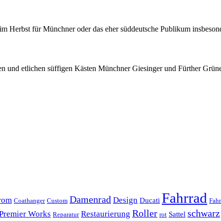
m Herbst für Münchner oder das eher süddeutsche Publikum insbesonder
en und etlichen süffigen Kästen Münchner Giesinger und Fürther Grünerl
Fahrrad
Damenrad
rom
Design
Ducati
Coathanger
Custom
Fahr
Roller
schwarz
Premier Works
Restaurierung
Sattel
Reparatur
rot