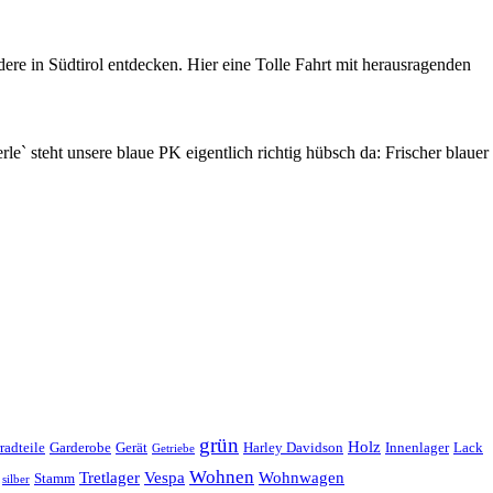
e in Südtirol entdecken. Hier eine Tolle Fahrt mit herausragenden
e` steht unsere blaue PK eigentlich richtig hübsch da: Frischer blauer
grün
Holz
radteile
Garderobe
Gerät
Harley Davidson
Innenlager
Lack
Getriebe
Wohnen
Tretlager
Vespa
Wohnwagen
Stamm
silber