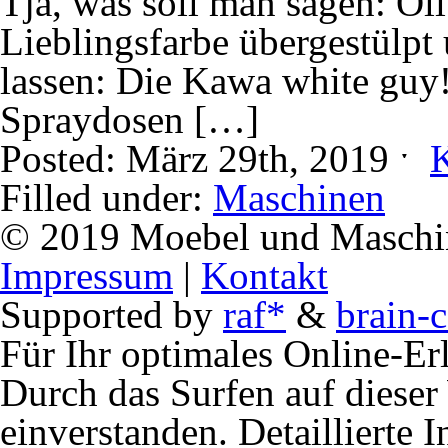
Tja, was soll man sagen: Oli
Lieblingsfarbe übergestülpt
lassen: Die Kawa white guy!
Spraydosen […]
Posted: März 29th, 2019 ˑ
Filled under:
Maschinen
© 2019 Moebel und Maschine
Impressum
|
Kontakt
Supported by
raf*
&
brain-c
Für Ihr optimales Online-Erl
Durch das Surfen auf dieser 
einverstanden. Detaillierte 