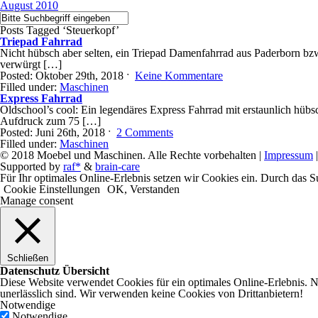
August 2010
Posts Tagged ‘Steuerkopf’
Triepad Fahrrad
Nicht hübsch aber selten, ein Triepad Damenfahrrad aus Paderborn bz
verwürgt […]
Posted: Oktober 29th, 2018 ˑ
Keine Kommentare
Filled under:
Maschinen
Express Fahrrad
Oldschool’s cool: Ein legendäres Express Fahrrad mit erstaunlich hü
Aufdruck zum 75 […]
Posted: Juni 26th, 2018 ˑ
2 Comments
Filled under:
Maschinen
© 2018 Moebel und Maschinen. Alle Rechte vorbehalten |
Impressum
Supported by
raf*
&
brain-care
Für Ihr optimales Online-Erlebnis setzen wir Cookies ein. Durch das Su
Cookie Einstellungen
OK, Verstanden
Manage consent
Schließen
Datenschutz Übersicht
Diese Website verwendet Cookies für ein optimales Online-Erlebnis. 
unerlässlich sind. Wir verwenden keine Cookies von Drittanbietern!
Notwendige
Notwendige